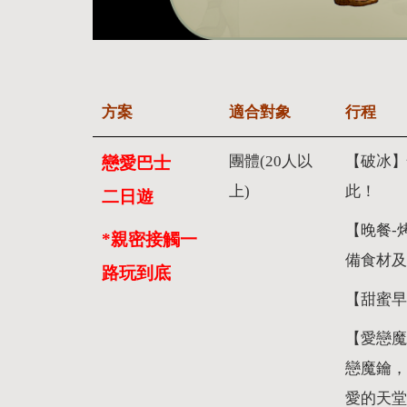
方案
適合對象
行程
團體(20人以
【破冰】
戀愛巴士
上)
此！
二日遊
【晚餐-
*親密接觸一
備食材及
路玩到底
【甜蜜
【愛戀魔
戀魔鑰，
愛的天