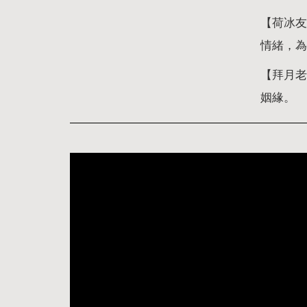
【荷冰友
情緒，為
【拜月老
姻緣。