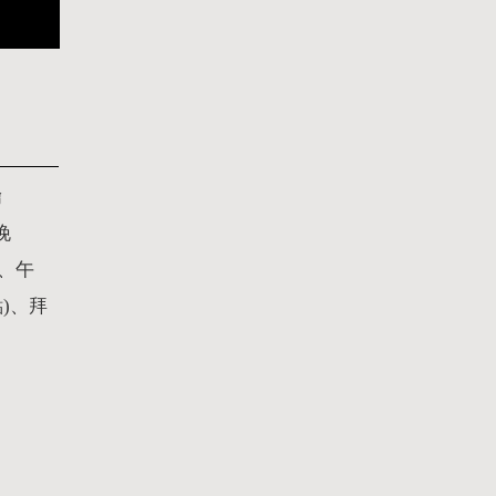
鑰
晚
、午
)、拜