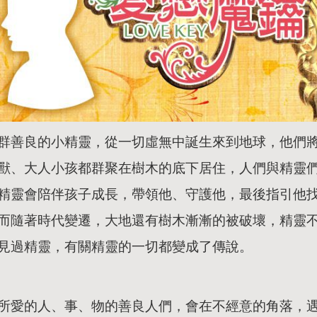
群善良的小精靈，從一切虛無中誕生來到地球，他們
獸、大人小孩都群聚在樹木的底下居住，人們與精靈
精靈會陪伴孩子成長，帶領他、守護他，最後指引他
而隨著時代變遷，大地還有樹木漸漸的被破壞，精靈
見過精靈，有關精靈的一切都變成了傳說。
所愛的人、事、物的善良人們，會在不經意的角落，