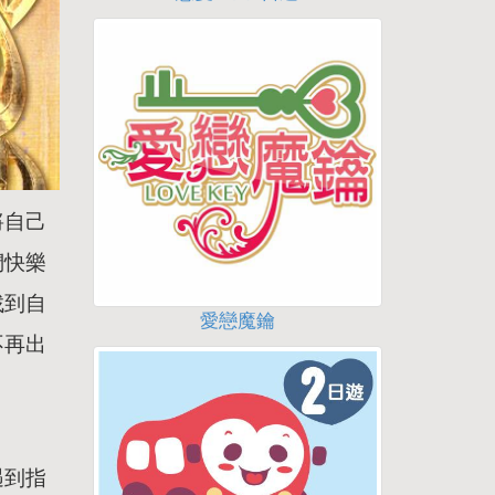
將自己
們快樂
找到自
愛戀魔鑰
不再出
遇到指