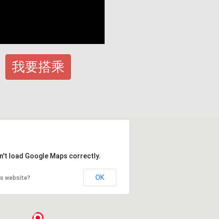
我要搭乘
n't load Google Maps correctly.
OK
is website?