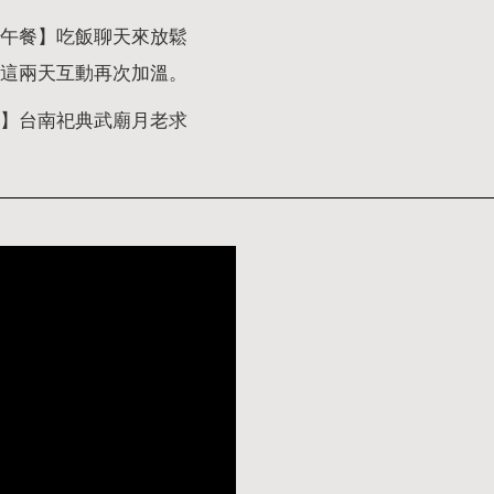
午餐】吃飯聊天來放鬆
這兩天互動再次加溫。
】台南祀典武廟月老求