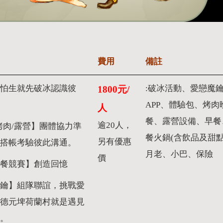
費用
備註
怕生就先破冰認識彼
:破冰活動、愛戀魔
1800元/
APP、體驗包、烤肉
人
餐、露營設備、早餐
逾20人，
烤肉/露營】團體協力準
餐火鍋(含飲品及甜點
另有優惠
搭帳考驗彼此溝通。
月老、小巴、保險
價
早餐競賽】創造回憶
鑰】組隊聯誼，挑戰愛
德元埤荷蘭村就是遇見
堂。