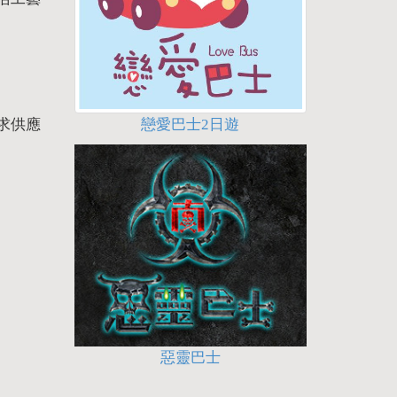
戀愛巴士2日遊
求供應
惡靈巴士