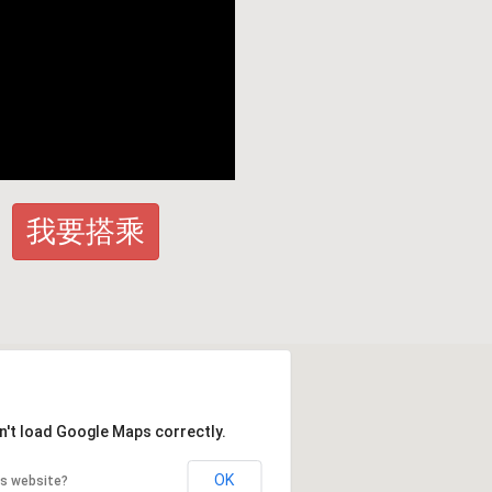
我要搭乘
n't load Google Maps correctly.
OK
is website?