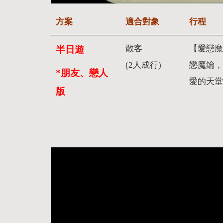
方案
適合對象
行程
散客
【愛戀魔
半日遊
(2人成行)
戀魔鑰，
*朋友、戀人
愛的天堂
版