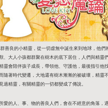
群善良的小精靈，從一切虛無中誕生來到地球，他們
獸、大人小孩都群聚在樹木的底下居住，人們與精靈
精靈會陪伴孩子成長，帶領他、守護他，最後指引他
而隨著時代變遷，大地還有樹木漸漸的被破壞，精靈
見過精靈，有關精靈的一切都變成了傳說。
所愛的人、事、物的善良人們，會在不經意的角落，