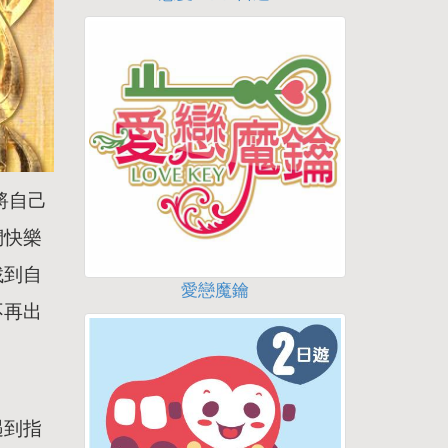
將自己
們快樂
找到自
愛戀魔鑰
不再出
遇到指