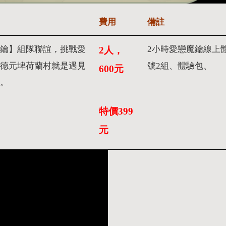
費用
備註
鑰】組隊聯誼，挑戰愛
2小時愛戀魔鑰線上
2人，
德元埤荷蘭村就是遇見
號2組、體驗包、
600元
。
特價399
元